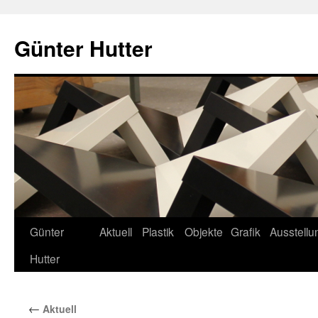
Zum
Inhalt
Günter Hutter
springen
Günter
Aktuell
Plastik
Objekte
Grafik
Ausstell
Hutter
←
Aktuell