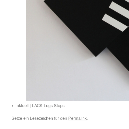
aktuell | LACK Legs Steps
Setze ein Lesezeichen für den
Permalink
.