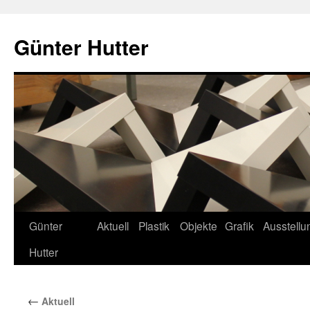
Zum
Inhalt
Günter Hutter
springen
Günter
Aktuell
Plastik
Objekte
Grafik
Ausstell
Hutter
←
Aktuell