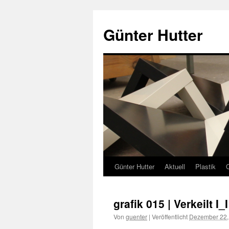
Zum
Inhalt
Günter Hutter
springen
Günter Hutter
Aktuell
Plastik
grafik 015 | Verkeilt I_I
Von
guenter
|
Veröffentlicht
Dezember 22,