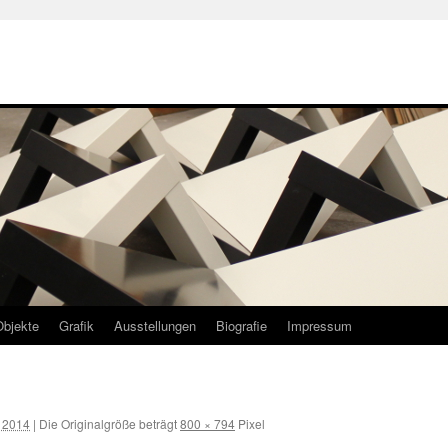
Objekte
Grafik
Ausstellungen
Biografie
Impressum
 2014
|
Die Originalgröße beträgt
800 × 794
Pixel