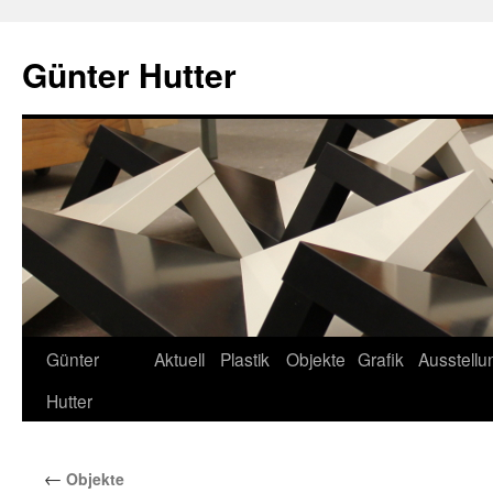
Zum
Inhalt
Günter Hutter
springen
Günter
Aktuell
Plastik
Objekte
Grafik
Ausstell
Hutter
←
Objekte